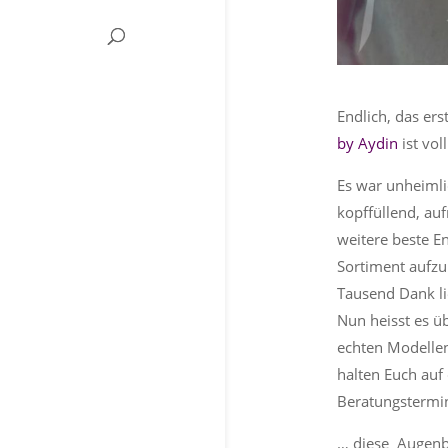
Endlich, das e
by Aydin
ist vol
Es war unheimlic
kopffüllend, auf
weitere beste En
Sortiment aufzu
Tausend Dank li
Nun heisst es ü
echten Modellen 
halten Euch au
Beratungstermi
… diese Augenbr