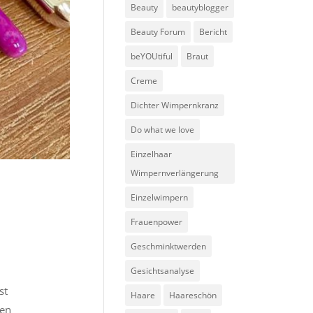
Beauty
beautyblogger
Beauty Forum
Bericht
beYOUtiful
Braut
Creme
Dichter Wimpernkranz
Do what we love
Einzelhaar
Wimpernverlängerung
Einzelwimpern
Frauenpower
Geschminktwerden
Gesichtsanalyse
st
Haare
Haareschön
len