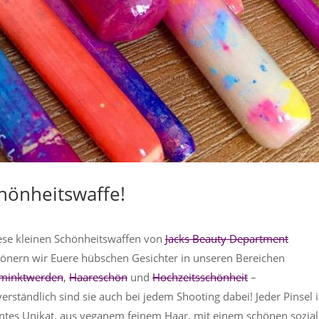
hönheitswaffe!
ese kleinen Schönheitswaffen von
Jacks Beauty Department
önern wir Euere hübschen Gesichter in unseren Bereichen
minktwerden
,
Haareschön
und
Hochzeitsschönheit
–
verständlich sind sie auch bei jedem Shooting dabei! Jeder Pinsel i
ntes Unikat, aus veganem feinem Haar, mit einem schönen sozia