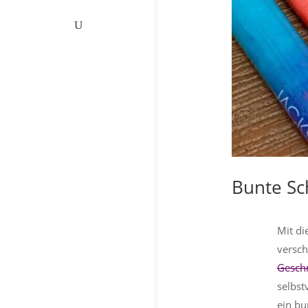
Bunte Sc
Mit di
versch
Gesch
selbst
ein bu