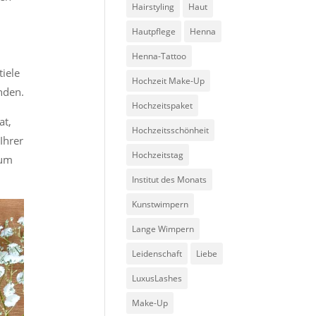
Hairstyling
Haut
Hautpflege
Henna
Henna-Tattoo
iele
Hochzeit Make-Up
nden.
Hochzeitspaket
at,
Hochzeitsschönheit
Ihrer
Hochzeitstag
 um
Institut des Monats
Kunstwimpern
Lange Wimpern
Leidenschaft
Liebe
LuxusLashes
Make-Up