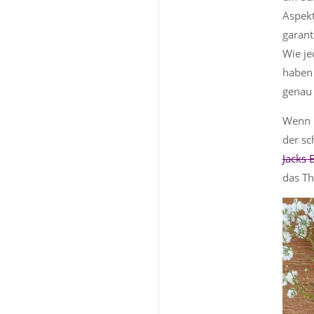
Aspekt
garant
Wie je
haben 
genau 
Wenn m
der sc
Jacks 
das T