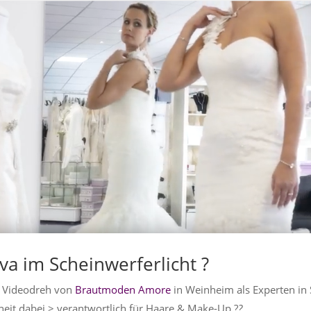
iva im Scheinwerferlicht ?
 Videodreh von
Brautmoden Amore
in Weinheim als Experten in
eit dabei > verantwortlich für Haare & Make-Up
?
?