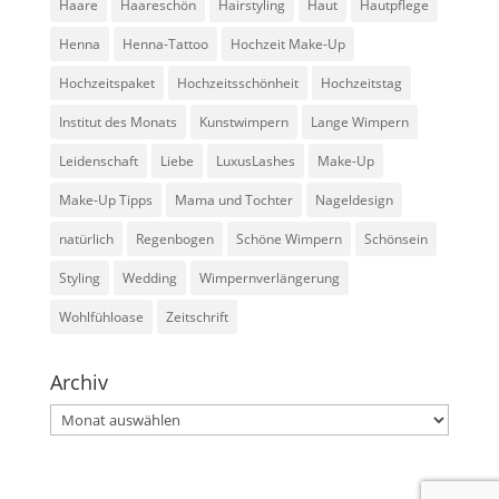
Haare
Haareschön
Hairstyling
Haut
Hautpflege
Henna
Henna-Tattoo
Hochzeit Make-Up
Hochzeitspaket
Hochzeitsschönheit
Hochzeitstag
Institut des Monats
Kunstwimpern
Lange Wimpern
Leidenschaft
Liebe
LuxusLashes
Make-Up
Make-Up Tipps
Mama und Tochter
Nageldesign
natürlich
Regenbogen
Schöne Wimpern
Schönsein
Styling
Wedding
Wimpernverlängerung
Wohlfühloase
Zeitschrift
Archiv
Archiv