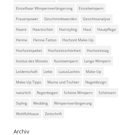
Einzelhaar Wimpernverlängerung
Einzelwimpern
Frauenpower
Geschminktwerden
Gesichtsanalyse
Haare
Haareschön
Hairstyling
Haut
Hautpflege
Henna
Henna-Tattoo
Hochzeit Make-Up
Hochzeitspaket
Hochzeitsschönheit
Hochzeitstag
Institut des Monats
Kunstwimpern
Lange Wimpern
Leidenschaft
Liebe
LuxusLashes
Make-Up
Make-Up Tipps
Mama und Tochter
Nageldesign
natürlich
Regenbogen
Schöne Wimpern
Schönsein
Styling
Wedding
Wimpernverlängerung
Wohlfühloase
Zeitschrift
Archiv