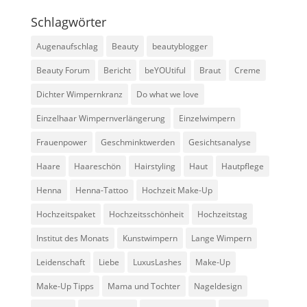
Schlagwörter
Augenaufschlag
Beauty
beautyblogger
Beauty Forum
Bericht
beYOUtiful
Braut
Creme
Dichter Wimpernkranz
Do what we love
Einzelhaar Wimpernverlängerung
Einzelwimpern
Frauenpower
Geschminktwerden
Gesichtsanalyse
Haare
Haareschön
Hairstyling
Haut
Hautpflege
Henna
Henna-Tattoo
Hochzeit Make-Up
Hochzeitspaket
Hochzeitsschönheit
Hochzeitstag
Institut des Monats
Kunstwimpern
Lange Wimpern
Leidenschaft
Liebe
LuxusLashes
Make-Up
Make-Up Tipps
Mama und Tochter
Nageldesign